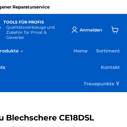
gener Reparaturservice
TOOLS FÜR PROFIS
Qualitätswerkzeuge und
Anmelden
Zubehör für Privat &
Waren
Gewerbe
anzeig
Produkte
Home
Sortiment
ats
Kontakt
Treuepunkte 🏅
u Blechschere CE18DSL