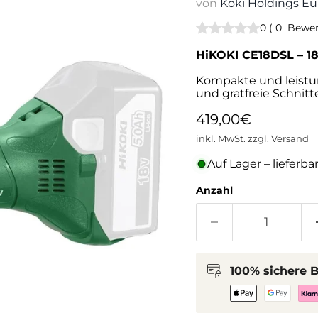
von
Koki Holdings 
0
(
0
Bewer
HiKOKI CE18DSL – 1
Kompakte und leist
und gratfreie Schnitte
Aktueller Preis
419,00€
inkl. MwSt. zzgl.
Versand
Auf Lager – lieferba
Anzahl
100% sichere 