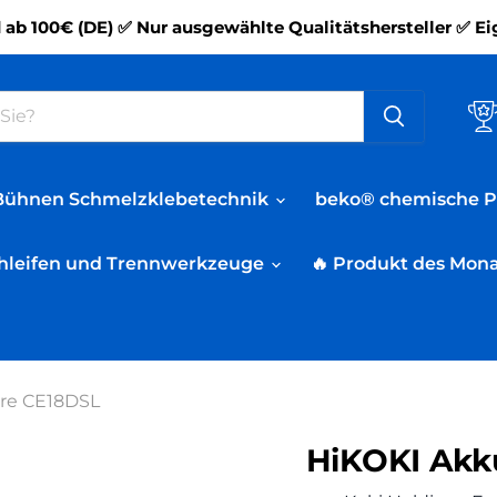
 ab 100€ (DE) ✅ Nur ausgewählte Qualitätshersteller ✅ Ei
Bühnen Schmelzklebetechnik
beko® chemische 
hleifen und Trennwerkzeuge
🔥 Produkt des Mon
re CE18DSL
HiKOKI Akk