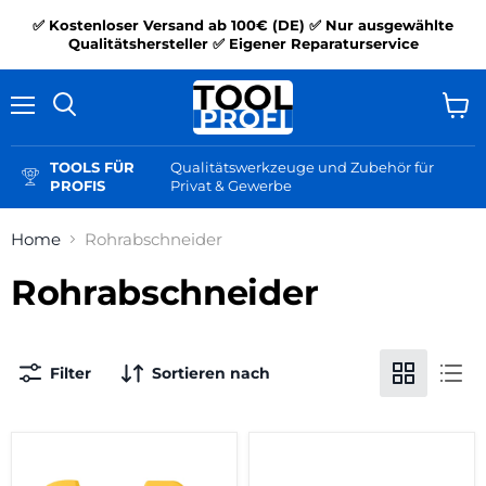
✅ Kostenloser Versand ab 100€ (DE) ✅ Nur ausgewählte
Qualitätshersteller ✅ Eigener Reparaturservice
Menü
Ware
Suchen
anzei
TOOLS FÜR
Qualitätswerkzeuge und Zubehör für
PROFIS
Privat & Gewerbe
Home
Rohrabschneider
Rohrabschneider
Filter
Sortieren nach
REMS-
REMS-
Rohrabschneider
Rohrabschneider