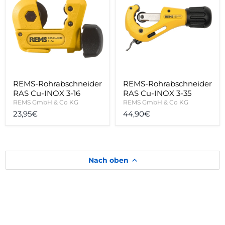
RAS
RAS
Cu-
Cu-
INOX
INOX
3-
3-
16
35
REMS-Rohrabschneider
REMS-Rohrabschneider
RAS Cu-INOX 3-16
RAS Cu-INOX 3-35
REMS GmbH & Co KG
REMS GmbH & Co KG
23,95€
44,90€
Nach oben