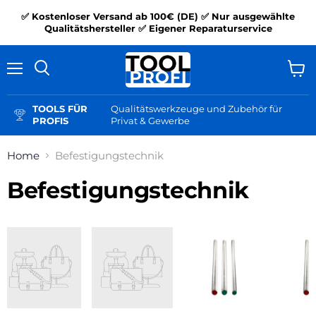
✅ Kostenloser Versand ab 100€ (DE) ✅ Nur ausgewählte
Qualitätshersteller ✅ Eigener Reparaturservice
Menü
Ware
Suchen
anzei
TOOLS FÜR
Qualitätswerkzeuge und Zubehör für
PROFIS
Privat & Gewerbe
Home
Befestigungstechnik
Befestigungstechnik