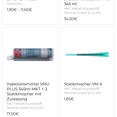
345 ml
Inoxmare
MKT Metall-Kunststoff-
1,90€
-
11,60€
Technik GmbH & Co.KG
34,50€
Injektionsmörtel
Statikmischer
VMU
VM-
PLUS
X
345ml
MKT
+
2
Statikmischer
mit
Zulassung
Injektionsmörtel VMU
Statikmischer VM-X
PLUS 345ml MKT + 2
MKT Metall-Kunststoff-
Technik GmbH & Co.KG
Statikmischer mit
Zulassung
1,85€
MKT Metall-Kunststoff-
Technik GmbH & Co.KG
17,50€