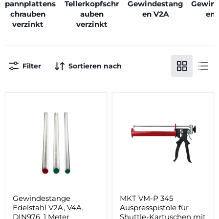
Spannplattens
Tellerkopfschr
Gewindestang
Gewin
chrauben
auben
en V2A
en
verzinkt
verzinkt
Filter
Sortieren nach
Gewindestange
MKT
Edelstahl
VM-
V2A,
P
V4A,
345
DIN976,
Auspresspistole
1
für
Meter
Shuttle-
Kartuschen
mit
345
ml
Gewindestange
MKT VM-P 345
Edelstahl V2A, V4A,
Auspresspistole für
DIN976, 1 Meter
Shuttle-Kartuschen mit