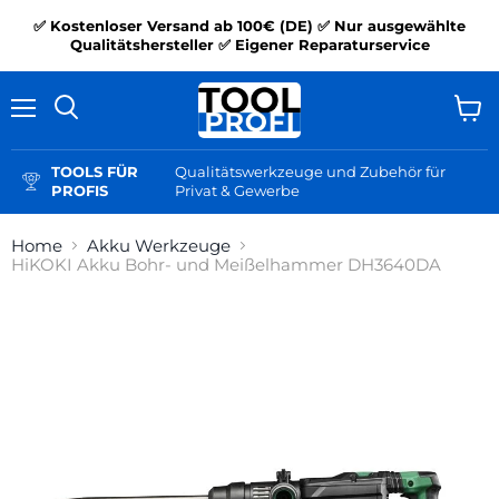
✅ Kostenloser Versand ab 100€ (DE) ✅ Nur ausgewählte
Qualitätshersteller ✅ Eigener Reparaturservice
Menü
Ware
Suchen
anzei
TOOLS FÜR
Qualitätswerkzeuge und Zubehör für
PROFIS
Privat & Gewerbe
Home
Akku Werkzeuge
HiKOKI Akku Bohr- und Meißelhammer DH3640DA