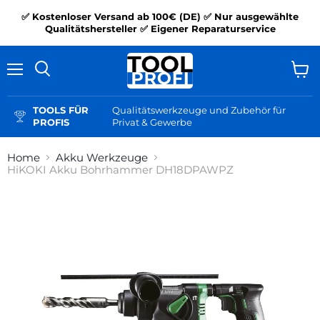
✅ Kostenloser Versand ab 100€ (DE) ✅ Nur ausgewählte
Qualitätshersteller ✅ Eigener Reparaturservice
Menü
Ware
Suchen
anzei
TOOLS FÜR
Qualitätswerkzeuge und Zubehör für
PROFIS
Privat & Gewerbe
Home
Akku Werkzeuge
HiKOKI Akku Bohrhammer DH18DPAWPZ