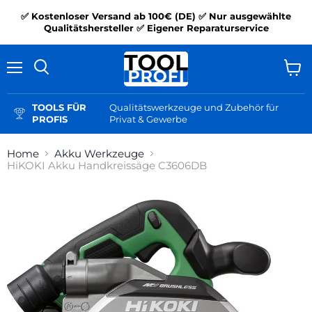
✅ Kostenloser Versand ab 100€ (DE) ✅ Nur ausgewählte
Qualitätshersteller ✅ Eigener Reparaturservice
Menü
Ware
Suchen
anzei
TOOLS FÜR
Qualitätswerkzeuge und Zubehör für
PROFIS
Privat & Gewerbe
Home
Akku Werkzeuge
HiKOKI Akku Handkreissäge C3606DB