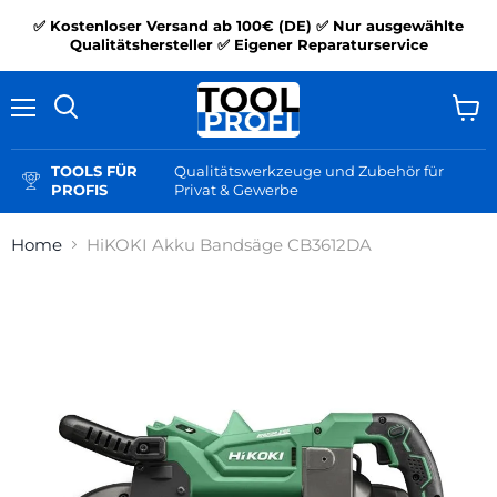
✅ Kostenloser Versand ab 100€ (DE) ✅ Nur ausgewählte
Qualitätshersteller ✅ Eigener Reparaturservice
Menü
Ware
Suchen
anzei
TOOLS FÜR
Qualitätswerkzeuge und Zubehör für
PROFIS
Privat & Gewerbe
Home
HiKOKI Akku Bandsäge CB3612DA