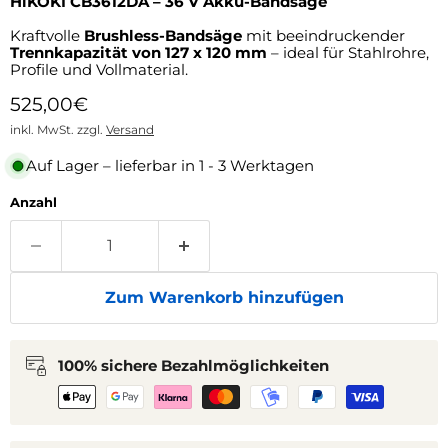
HiKOKI CB3612DA – 36 V Akku-Bandsäge
Kraftvolle
Brushless-Bandsäge
mit beeindruckender
Trennkapazität von 127 x 120 mm
– ideal für Stahlrohre,
Profile und Vollmaterial.
Aktueller Preis
525,00€
inkl. MwSt. zzgl.
Versand
Auf Lager – lieferbar in 1 - 3 Werktagen
Anzahl
Zum Warenkorb hinzufügen
100% sichere Bezahlmöglichkeiten