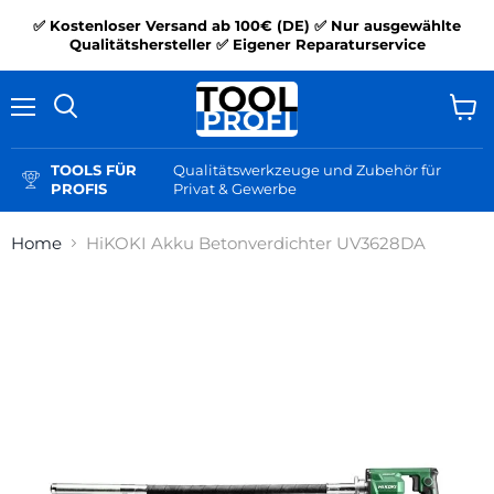
✅ Kostenloser Versand ab 100€ (DE) ✅ Nur ausgewählte
Qualitätshersteller ✅ Eigener Reparaturservice
Menü
Ware
Suchen
anzei
TOOLS FÜR
Qualitätswerkzeuge und Zubehör für
PROFIS
Privat & Gewerbe
Home
HiKOKI Akku Betonverdichter UV3628DA