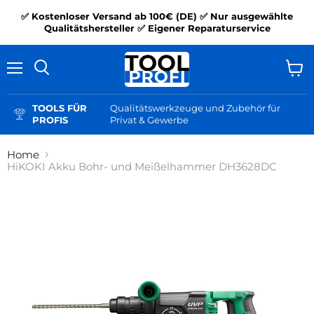
✅ Kostenloser Versand ab 100€ (DE) ✅ Nur ausgewählte
Qualitätshersteller ✅ Eigener Reparaturservice
Menü
Ware
Suchen
anzei
TOOLS FÜR
Qualitätswerkzeuge und Zubehör für
PROFIS
Privat & Gewerbe
Home
HiKOKI Akku Bohr- und Meißelhammer DH3628DC